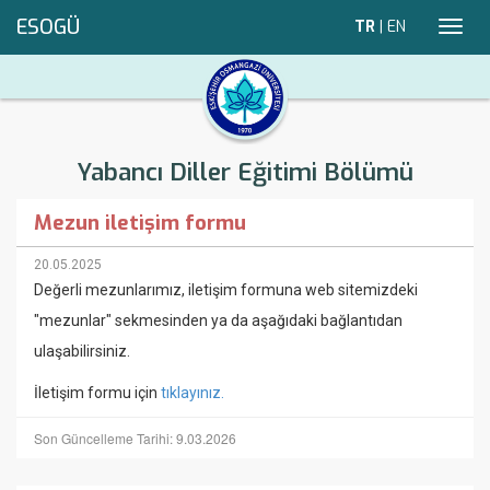
ESOGÜ
TR
|
EN
Toggl
navig
Yabancı Diller Eğitimi Bölümü
Mezun iletişim formu
20.05.2025
Değerli mezunlarımız, iletişim formuna web sitemizdeki
"mezunlar" sekmesinden ya da aşağıdaki bağlantıdan
ulaşabilirsiniz.
İletişim formu için
tıklayınız.
Son Güncelleme Tarihi: 9.03.2026